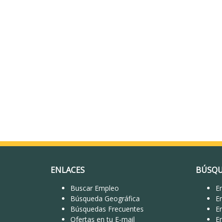
ENLACES
BÚSQU
Buscar Empleo
Em
Búsqueda Geográfica
E
Búsquedas Frecuentes
E
Ofertas en tu E-mail
E