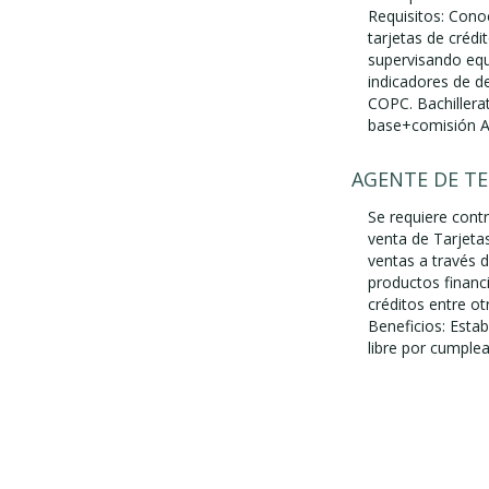
Requisitos: Cono
tarjetas de crédi
supervisando equ
indicadores de d
COPC. Bachillera
base+comisión As
AGENTE DE TE
Se requiere cont
venta de Tarjeta
ventas a través d
productos financ
créditos entre o
Beneficios: Estab
libre por cumple