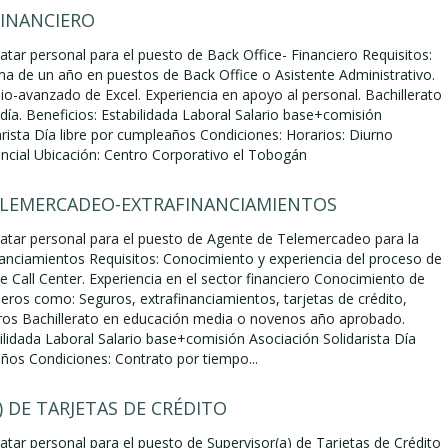
FINANCIERO
atar personal para el puesto de Back Office- Financiero Requisitos:
ma de un año en puestos de Back Office o Asistente Administrativo.
o-avanzado de Excel. Experiencia en apoyo al personal. Bachillerato
ía. Beneficios: Estabilidada Laboral Salario base+comisión
arista Día libre por cumpleaños Condiciones: Horarios: Diurno
ncial Ubicación: Centro Corporativo el Tobogán
ELEMERCADEO-EXTRAFINANCIAMIENTOS
ratar personal para el puesto de Agente de Telemercadeo para la
nanciamientos Requisitos: Conocimiento y experiencia del proceso de
e Call Center. Experiencia en el sector financiero Conocimiento de
ieros como: Seguros, extrafinanciamientos, tarjetas de crédito,
tros Bachillerato en educación media o novenos año aprobado.
ilidada Laboral Salario base+comisión Asociación Solidarista Día
años Condiciones: Contrato por tiempo...
) DE TARJETAS DE CRÉDITO
atar personal para el puesto de Supervisor(a) de Tarjetas de Crédito