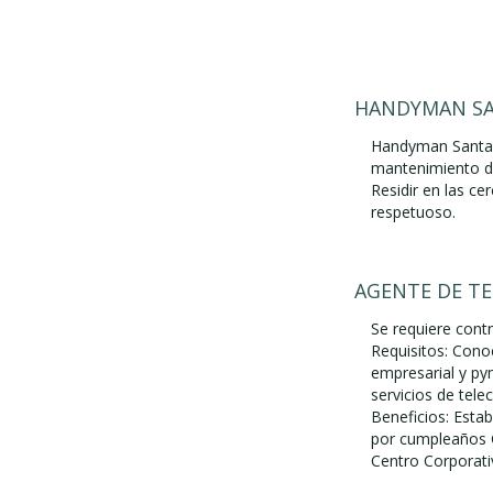
HANDYMAN SA
Handyman Santa A
mantenimiento de 
Residir en las ce
respetuoso.
AGENTE DE T
Se requiere cont
Requisitos: Cono
empresarial y py
servicios de tel
Beneficios: Estab
por cumpleaños C
Centro Corporat