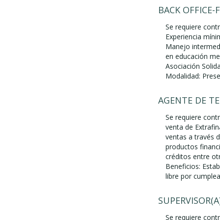
BACK OFFICE-
Se requiere contr
Experiencia míni
Manejo intermedi
en educación med
Asociación Solid
Modalidad: Prese
AGENTE DE T
Se requiere cont
venta de Extrafi
ventas a través d
productos financ
créditos entre o
Beneficios: Estab
libre por cumple
SUPERVISOR(A
Se requiere contr