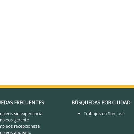
EDAS FRECUENTES
BÚSQUEDAS POR CIUDAD
pleos sin experiencia
Trabajos en San José
mpleos gerente
mpleos recepcionista
mpleos abogado